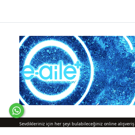
Sevdikleriniz için her şeyi bulabileceğiniz online alışver