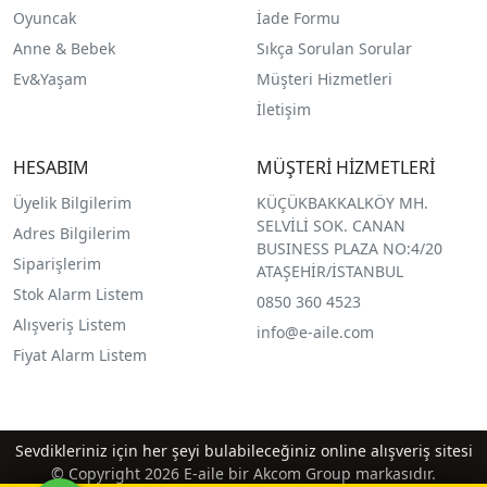
O
yuncak
İade Formu
Anne & Bebek
Sıkça Sorulan Sorular
Ev&Yaşam
Müşteri Hizmetleri
İletişim
HESABIM
MÜŞTERİ HİZMETLERİ
Üyelik Bilgilerim
KÜÇÜKBAKKALKÖY MH.
SELVİLİ SOK. CANAN
Adres Bilgilerim
BUSINESS PLAZA NO:4/20
Siparişlerim
ATAŞEHİR/İSTANBUL
Stok Alarm Listem
0850 360 4523
Alışveriş Listem
info@e-aile.com
Fiyat Alarm Listem
Sevdikleriniz için her şeyi bulabileceğiniz online alışveriş sitesi
© Copyright 2026 E-aile bir Akcom Group markasıdır.