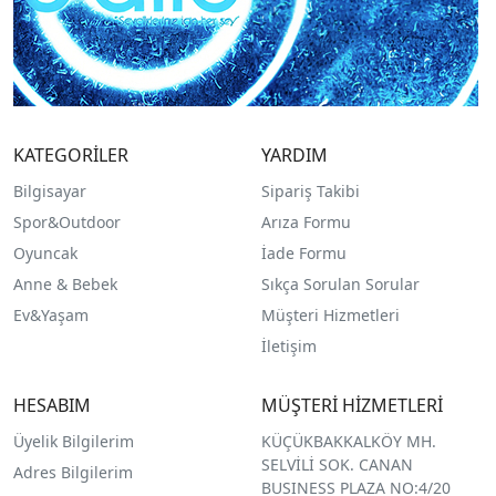
KATEGORİLER
YARDIM
Bilgisayar
Sipariş Takibi
Spor&Outdoor
Arıza Formu
O
yuncak
İade Formu
Anne & Bebek
Sıkça Sorulan Sorular
Ev&Yaşam
Müşteri Hizmetleri
İletişim
HESABIM
MÜŞTERİ HİZMETLERİ
Üyelik Bilgilerim
KÜÇÜKBAKKALKÖY MH.
SELVİLİ SOK. CANAN
Adres Bilgilerim
BUSINESS PLAZA NO:4/20