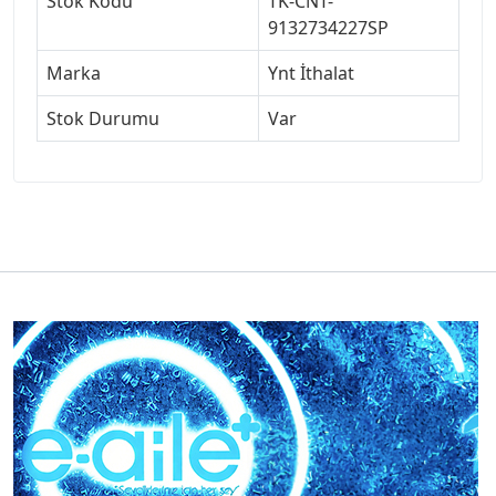
Stok Kodu
TK-CNT-
9132734227SP
Marka
Ynt İthalat
Stok Durumu
Var