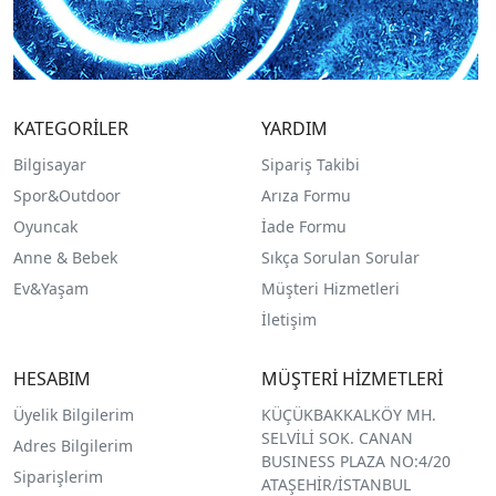
KATEGORİLER
YARDIM
Bilgisayar
Sipariş Takibi
Spor&Outdoor
Arıza Formu
O
yuncak
İade Formu
Anne & Bebek
Sıkça Sorulan Sorular
Ev&Yaşam
Müşteri Hizmetleri
İletişim
HESABIM
MÜŞTERİ HİZMETLERİ
Üyelik Bilgilerim
KÜÇÜKBAKKALKÖY MH.
SELVİLİ SOK. CANAN
Adres Bilgilerim
BUSINESS PLAZA NO:4/20
Siparişlerim
ATAŞEHİR/İSTANBUL