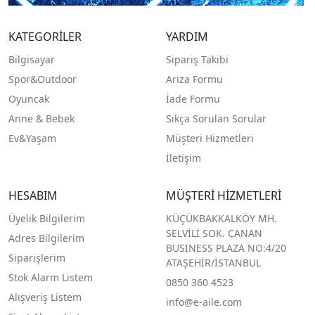
KATEGORİLER
YARDIM
Bilgisayar
Sipariş Takibi
Spor&Outdoor
Arıza Formu
O
yuncak
İade Formu
Anne & Bebek
Sıkça Sorulan Sorular
Ev&Yaşam
Müşteri Hizmetleri
İletişim
HESABIM
MÜŞTERİ HİZMETLERİ
Üyelik Bilgilerim
KÜÇÜKBAKKALKÖY MH.
SELVİLİ SOK. CANAN
Adres Bilgilerim
BUSINESS PLAZA NO:4/20
Siparişlerim
ATAŞEHİR/İSTANBUL
Stok Alarm Listem
0850 360 4523
Alışveriş Listem
info@e-aile.com