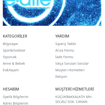
KATEGORİLER
YARDIM
Bilgisayar
Sipariş Takibi
Spor&Outdoor
Arıza Formu
O
yuncak
İade Formu
Anne & Bebek
Sıkça Sorulan Sorular
Ev&Yaşam
Müşteri Hizmetleri
İletişim
HESABIM
MÜŞTERİ HİZMETLERİ
Üyelik Bilgilerim
KÜÇÜKBAKKALKÖY MH.
SELVİLİ SOK. CANAN
Adres Bilgilerim