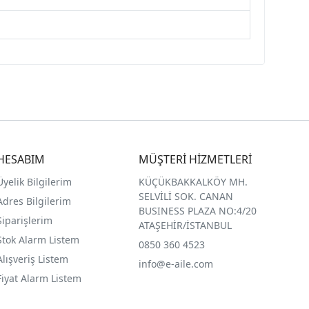
HESABIM
MÜŞTERİ HİZMETLERİ
Üyelik Bilgilerim
KÜÇÜKBAKKALKÖY MH.
SELVİLİ SOK. CANAN
Adres Bilgilerim
BUSINESS PLAZA NO:4/20
Siparişlerim
ATAŞEHİR/İSTANBUL
Stok Alarm Listem
0850 360 4523
Alışveriş Listem
info@e-aile.com
Fiyat Alarm Listem