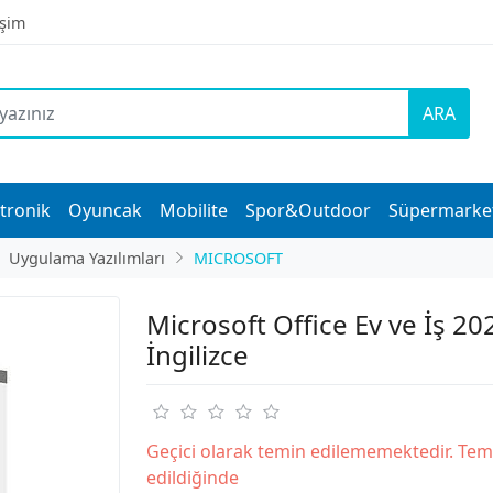
işim
ARA
tronik
Oyuncak
Mobilite
Spor&Outdoor
Süpermarke
Uygulama Yazılımları
MICROSOFT
Microsoft Office Ev ve İş 20
İngilizce
Geçici olarak temin edilememektedir. Tem
edildiğinde