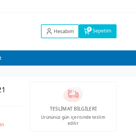
0
Sepetim
Hesabım
t
21
TESLİMAT BİLGİLERİ
Ürününüz gün içerisinde teslim
edilir
in