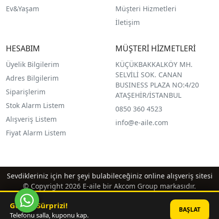
Ev&Yaşam
Müşteri Hizmetleri
İletişim
HESABIM
MÜŞTERİ HİZMETLERİ
Üyelik Bilgilerim
KÜÇÜKBAKKALKÖY MH.
SELVİLİ SOK. CANAN
Adres Bilgilerim
BUSINESS PLAZA NO:4/20
Siparişlerim
ATAŞEHİR/İSTANBUL
Stok Alarm Listem
0850 360 4523
Alışveriş Listem
info@e-aile.com
Fiyat Alarm Listem
Sevdikleriniz için her şeyi bulabileceğiniz online alışveriş sitesi
© Copyright 2026 E-aile bir Akcom Group markasıdır.
Günün Sürprizi!
BAŞLAT
Telefonu salla, kuponu kap.
®
PlatinMarket
E-Ticaret Sistemi
İle Hazırlanmıştır.