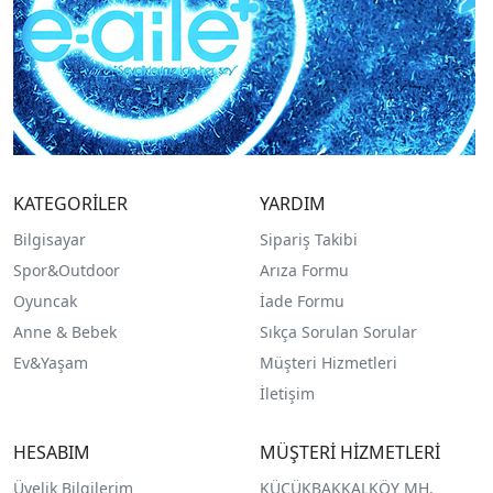
KATEGORİLER
YARDIM
Bilgisayar
Sipariş Takibi
Spor&Outdoor
Arıza Formu
O
yuncak
İade Formu
Anne & Bebek
Sıkça Sorulan Sorular
Ev&Yaşam
Müşteri Hizmetleri
İletişim
HESABIM
MÜŞTERİ HİZMETLERİ
Üyelik Bilgilerim
KÜÇÜKBAKKALKÖY MH.