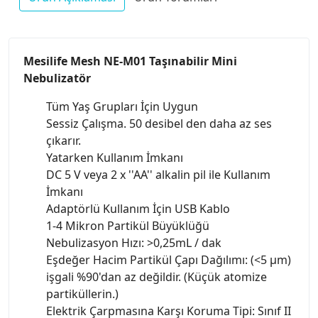
Mesilife Mesh NE-M01 Taşınabilir Mini
Nebulizatör
Tüm Yaş Grupları İçin Uygun
Sessiz Çalışma. 50 desibel den daha az ses
çıkarır.
Yatarken Kullanım İmkanı
DC 5 V veya 2 x ''AA'' alkalin pil ile Kullanım
İmkanı
Adaptörlü Kullanım İçin USB Kablo
1-4 Mikron Partikül Büyüklüğü
Nebulizasyon Hızı: >0,25mL / dak
Eşdeğer Hacim Partikül Çapı Dağılımı: (<5 µm)
işgali %90'dan az değildir. (Küçük atomize
partiküllerin.)
Elektrik Çarpmasına Karşı Koruma Tipi: Sınıf II