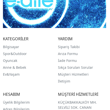
KATEGORİLER
YARDIM
Bilgisayar
Sipariş Takibi
Spor&Outdoor
Arıza Formu
O
yuncak
İade Formu
Anne & Bebek
Sıkça Sorulan Sorular
Ev&Yaşam
Müşteri Hizmetleri
İletişim
HESABIM
MÜŞTERİ HİZMETLERİ
Üyelik Bilgilerim
KÜÇÜKBAKKALKÖY MH.
SELVİLİ SOK. CANAN
Adres Bilgilerim