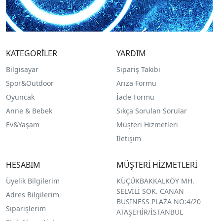
KATEGORİLER
YARDIM
Bilgisayar
Sipariş Takibi
Spor&Outdoor
Arıza Formu
O
yuncak
İade Formu
Anne & Bebek
Sıkça Sorulan Sorular
Ev&Yaşam
Müşteri Hizmetleri
İletişim
HESABIM
MÜŞTERİ HİZMETLERİ
Üyelik Bilgilerim
KÜÇÜKBAKKALKÖY MH.
SELVİLİ SOK. CANAN
Adres Bilgilerim
BUSINESS PLAZA NO:4/20
Siparişlerim
ATAŞEHİR/İSTANBUL