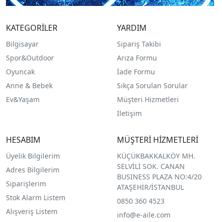
KATEGORİLER
YARDIM
Bilgisayar
Sipariş Takibi
Spor&Outdoor
Arıza Formu
O
yuncak
İade Formu
Anne & Bebek
Sıkça Sorulan Sorular
Ev&Yaşam
Müşteri Hizmetleri
İletişim
HESABIM
MÜŞTERİ HİZMETLERİ
Üyelik Bilgilerim
KÜÇÜKBAKKALKÖY MH.
SELVİLİ SOK. CANAN
Adres Bilgilerim
BUSINESS PLAZA NO:4/20
Siparişlerim
ATAŞEHİR/İSTANBUL
Stok Alarm Listem
0850 360 4523
Alışveriş Listem
info@e-aile.com