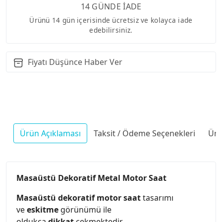
14 GÜNDE İADE
Ürünü 14 gün içerisinde ücretsiz ve kolayca iade
edebilirsiniz.
Fiyatı Düşünce Haber Ver
Ürün Açıklaması
Taksit / Ödeme Seçenekleri
Ürü
Masaüstü Dekoratif Metal Motor Saat
Masaüstü dekoratif motor saat
tasarımı
ve
eskitme
görünümü ile
oldukça
dikkat
çekmektedir.