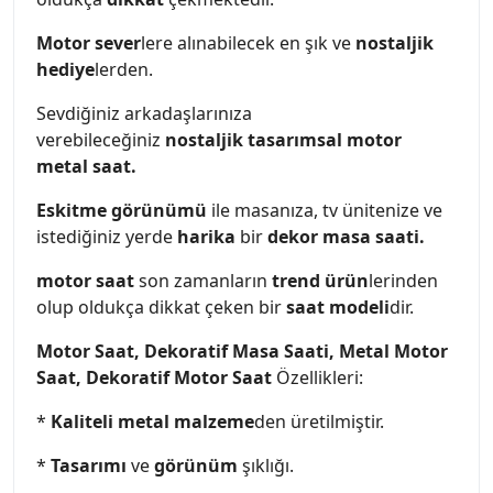
Motor sever
lere alınabilecek en şık ve
nostaljik
hediye
lerden.
Sevdiğiniz arkadaşlarınıza
verebileceğiniz
nostaljik tasarımsal motor
metal saat.
Eskitme görünümü
ile masanıza, tv ünitenize ve
istediğiniz yerde
harika
bir
dekor masa saati.
motor saat
son zamanların
trend ürün
lerinden
olup oldukça dikkat çeken bir
saat modeli
dir.
Motor Saat, Dekoratif Masa Saati, Metal Motor
Saat, Dekoratif Motor Saat
Özellikleri:
*
Kaliteli metal malzeme
den üretilmiştir.
*
Tasarımı
ve
görünüm
şıklığı.