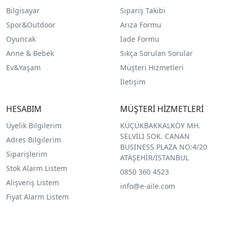
Bilgisayar
Sipariş Takibi
Spor&Outdoor
Arıza Formu
O
yuncak
İade Formu
Anne & Bebek
Sıkça Sorulan Sorular
Ev&Yaşam
Müşteri Hizmetleri
İletişim
HESABIM
MÜŞTERİ HİZMETLERİ
Üyelik Bilgilerim
KÜÇÜKBAKKALKÖY MH.
SELVİLİ SOK. CANAN
Adres Bilgilerim
BUSINESS PLAZA NO:4/20
Siparişlerim
ATAŞEHİR/İSTANBUL
Stok Alarm Listem
0850 360 4523
Alışveriş Listem
info@e-aile.com
Fiyat Alarm Listem