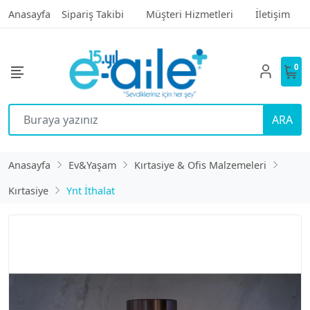
Anasayfa
Sipariş Takibi
Müşteri Hizmetleri
İletişim
0
ARA
Anasayfa
Ev&Yaşam
Kırtasiye & Ofis Malzemeleri
Kırtasiye
Ynt İthalat