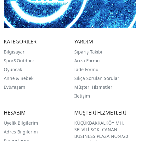
KATEGORİLER
YARDIM
Bilgisayar
Sipariş Takibi
Spor&Outdoor
Arıza Formu
O
yuncak
İade Formu
Anne & Bebek
Sıkça Sorulan Sorular
Ev&Yaşam
Müşteri Hizmetleri
İletişim
HESABIM
MÜŞTERİ HİZMETLERİ
Üyelik Bilgilerim
KÜÇÜKBAKKALKÖY MH.
SELVİLİ SOK. CANAN
Adres Bilgilerim
BUSINESS PLAZA NO:4/20
Siparişlerim