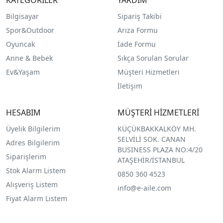
KATEGORİLER
YARDIM
Bilgisayar
Sipariş Takibi
Spor&Outdoor
Arıza Formu
O
yuncak
İade Formu
Anne & Bebek
Sıkça Sorulan Sorular
Ev&Yaşam
Müşteri Hizmetleri
İletişim
HESABIM
MÜŞTERİ HİZMETLERİ
Üyelik Bilgilerim
KÜÇÜKBAKKALKÖY MH.
SELVİLİ SOK. CANAN
Adres Bilgilerim
BUSINESS PLAZA NO:4/20
Siparişlerim
ATAŞEHİR/İSTANBUL
Stok Alarm Listem
0850 360 4523
Alışveriş Listem
info@e-aile.com
Fiyat Alarm Listem