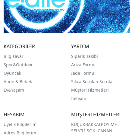
KATEGORİLER
YARDIM
Bilgisayar
Sipariş Takibi
Spor&Outdoor
Arıza Formu
O
yuncak
İade Formu
Anne & Bebek
Sıkça Sorulan Sorular
Ev&Yaşam
Müşteri Hizmetleri
İletişim
HESABIM
MÜŞTERİ HİZMETLERİ
Üyelik Bilgilerim
KÜÇÜKBAKKALKÖY MH.
SELVİLİ SOK. CANAN
Adres Bilgilerim