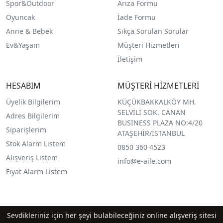
Spor&Outdoor
Arıza Formu
O
yuncak
İade Formu
Anne & Bebek
Sıkça Sorulan Sorular
Ev&Yaşam
Müşteri Hizmetleri
İletişim
HESABIM
MÜŞTERİ HİZMETLERİ
Üyelik Bilgilerim
KÜÇÜKBAKKALKÖY MH.
SELVİLİ SOK. CANAN
Adres Bilgilerim
BUSINESS PLAZA NO:4/20
Siparişlerim
ATAŞEHİR/İSTANBUL
Stok Alarm Listem
0850 360 4523
Alışveriş Listem
info@e-aile.com
Fiyat Alarm Listem
Sevdikleriniz için her şeyi bulabileceğiniz online alışveriş sitesi