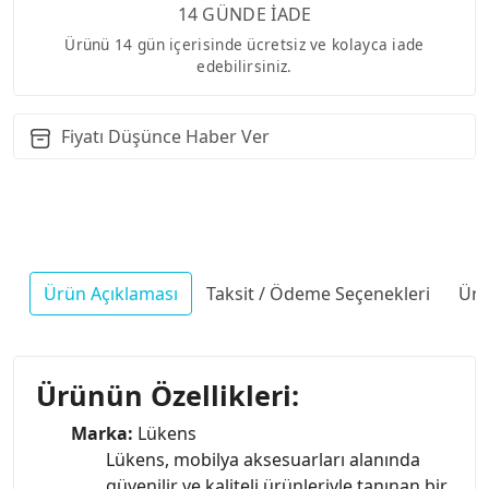
14 GÜNDE İADE
Ürünü 14 gün içerisinde ücretsiz ve kolayca iade
edebilirsiniz.
Fiyatı Düşünce Haber Ver
Ürün Açıklaması
Taksit / Ödeme Seçenekleri
Ürü
Ürünün Özellikleri:
Marka:
Lükens
Lükens, mobilya aksesuarları alanında
güvenilir ve kaliteli ürünleriyle tanınan bir