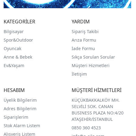
KATEGORİLER
YARDIM
Bilgisayar
Sipariş Takibi
Spor&Outdoor
Arıza Formu
O
yuncak
İade Formu
Anne & Bebek
Sıkça Sorulan Sorular
Ev&Yaşam
Müşteri Hizmetleri
İletişim
HESABIM
MÜŞTERİ HİZMETLERİ
Üyelik Bilgilerim
KÜÇÜKBAKKALKÖY MH.
SELVİLİ SOK. CANAN
Adres Bilgilerim
BUSINESS PLAZA NO:4/20
Siparişlerim
ATAŞEHİR/İSTANBUL
Stok Alarm Listem
0850 360 4523
Alışveriş Listem