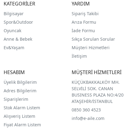
KATEGORİLER
YARDIM
Bilgisayar
Sipariş Takibi
Spor&Outdoor
Arıza Formu
O
yuncak
İade Formu
Anne & Bebek
Sıkça Sorulan Sorular
Ev&Yaşam
Müşteri Hizmetleri
İletişim
HESABIM
MÜŞTERİ HİZMETLERİ
Üyelik Bilgilerim
KÜÇÜKBAKKALKÖY MH.
SELVİLİ SOK. CANAN
Adres Bilgilerim
BUSINESS PLAZA NO:4/20
Siparişlerim
ATAŞEHİR/İSTANBUL
Stok Alarm Listem
0850 360 4523
Alışveriş Listem
info@e-aile.com
Fiyat Alarm Listem