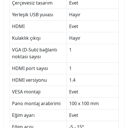
Çerçevesiz tasarım
Evet
Yerleşik USB yuvası
Hayır
HDMI
Evet
Kulaklık çıkışı
Hayır
VGA (D-Sub) bağlantı
1
noktası sayısı
HDMI port sayısı
1
HDMI versiyonu
1.4
VESA montajı
Evet
Pano montaj arabirimi
100 x 100 mm
Eğim ayarı
Evet
Eğim açısı
-5 - 15°