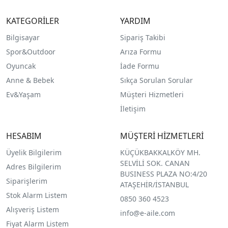
KATEGORİLER
YARDIM
Bilgisayar
Sipariş Takibi
Spor&Outdoor
Arıza Formu
O
yuncak
İade Formu
Anne & Bebek
Sıkça Sorulan Sorular
Ev&Yaşam
Müşteri Hizmetleri
İletişim
HESABIM
MÜŞTERİ HİZMETLERİ
Üyelik Bilgilerim
KÜÇÜKBAKKALKÖY MH.
SELVİLİ SOK. CANAN
Adres Bilgilerim
BUSINESS PLAZA NO:4/20
Siparişlerim
ATAŞEHİR/İSTANBUL
Stok Alarm Listem
0850 360 4523
Alışveriş Listem
info@e-aile.com
Fiyat Alarm Listem