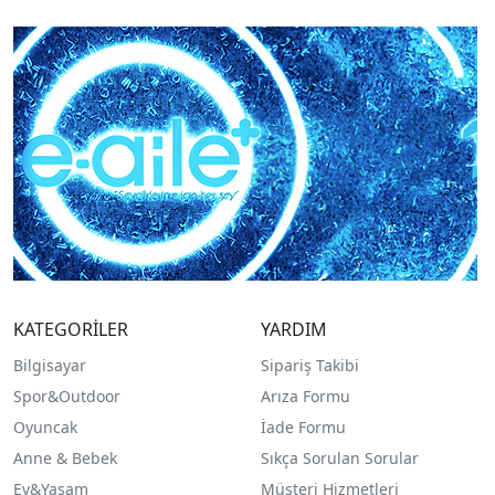
KATEGORİLER
YARDIM
Bilgisayar
Sipariş Takibi
Spor&Outdoor
Arıza Formu
O
yuncak
İade Formu
Anne & Bebek
Sıkça Sorulan Sorular
Ev&Yaşam
Müşteri Hizmetleri