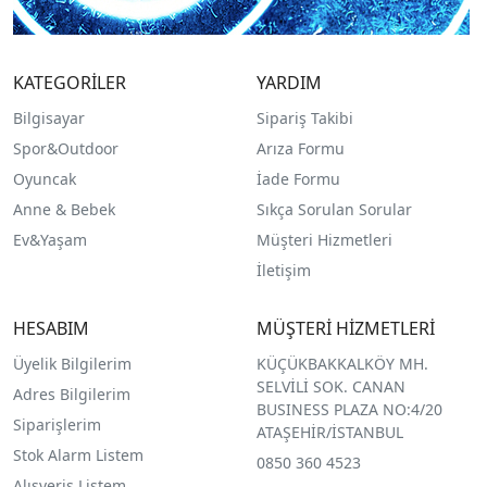
KATEGORİLER
YARDIM
Bilgisayar
Sipariş Takibi
Spor&Outdoor
Arıza Formu
O
yuncak
İade Formu
Anne & Bebek
Sıkça Sorulan Sorular
Ev&Yaşam
Müşteri Hizmetleri
İletişim
HESABIM
MÜŞTERİ HİZMETLERİ
Üyelik Bilgilerim
KÜÇÜKBAKKALKÖY MH.
SELVİLİ SOK. CANAN
Adres Bilgilerim
BUSINESS PLAZA NO:4/20
Siparişlerim
ATAŞEHİR/İSTANBUL
Stok Alarm Listem
0850 360 4523
Alışveriş Listem