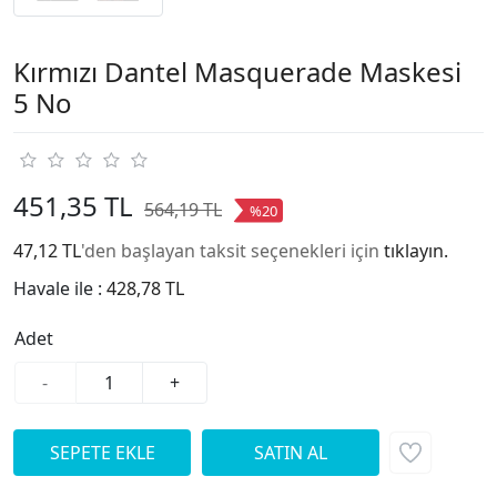
Kırmızı Dantel Masquerade Maskesi
5 No
451,35 TL
564,19 TL
%20
47,12 TL
'den başlayan taksit seçenekleri için
tıklayın.
Havale ile :
428,78 TL
Adet
-
+