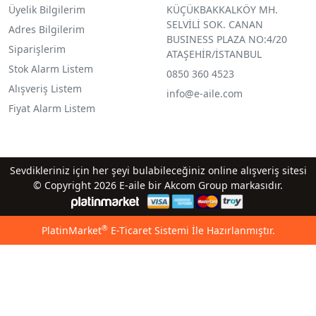
Üyelik Bilgilerim
KÜÇÜKBAKKALKÖY MH.
SELVİLİ SOK. CANAN
Adres Bilgilerim
BUSINESS PLAZA NO:4/20
Siparişlerim
ATAŞEHİR/İSTANBUL
Stok Alarm Listem
0850 360 4523
Alışveriş Listem
info@e-aile.com
Fiyat Alarm Listem
Sevdikleriniz için her şeyi bulabileceğiniz online alışveriş sitesi
© Copyright 2026 E-aile bir Akcom Group markasıdır.
®
PlatinMarket
E-Ticaret Sistemi
İle Hazırlanmıştır.