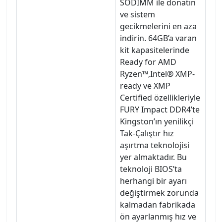
SODIMM ile donatın
ve sistem
gecikmelerini en aza
indirin. 64GB’a varan
kit kapasitelerinde
Ready for AMD
Ryzen™,Intel® XMP-
ready ve XMP
Certified özellikleriyle
FURY Impact DDR4’te
Kingston’ın yenilikçi
Tak-Çalıştır hız
aşırtma teknolojisi
yer almaktadır. Bu
teknoloji BIOS’ta
herhangi bir ayarı
değiştirmek zorunda
kalmadan fabrikada
ön ayarlanmış hız ve