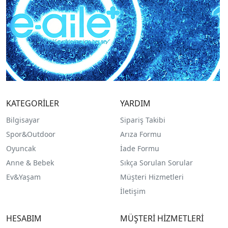
KATEGORİLER
YARDIM
Bilgisayar
Sipariş Takibi
Spor&Outdoor
Arıza Formu
O
yuncak
İade Formu
Anne & Bebek
Sıkça Sorulan Sorular
Ev&Yaşam
Müşteri Hizmetleri
İletişim
HESABIM
MÜŞTERİ HİZMETLERİ