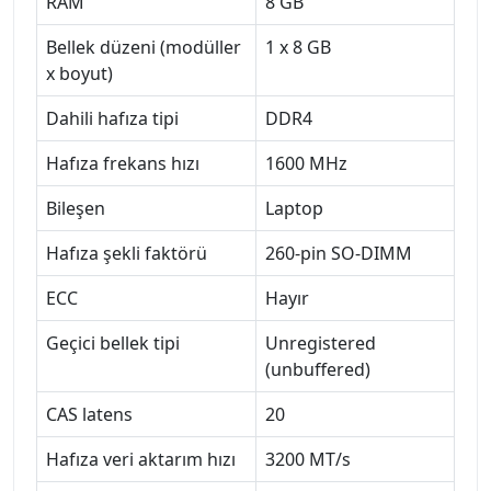
RAM
8 GB
Bellek düzeni (modüller
1 x 8 GB
x boyut)
Dahili hafıza tipi
DDR4
Hafıza frekans hızı
1600 MHz
Bileşen
Laptop
Hafıza şekli faktörü
260-pin SO-DIMM
ECC
Hayır
Geçici bellek tipi
Unregistered
(unbuffered)
CAS latens
20
Hafıza veri aktarım hızı
3200 MT/s