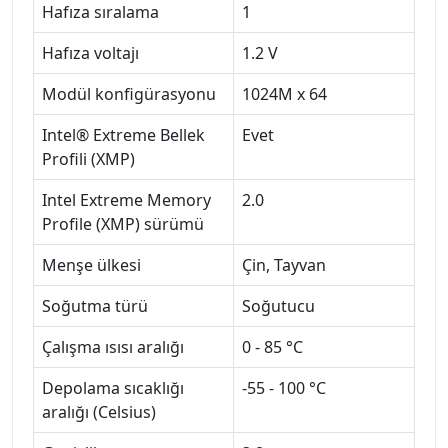
Hafıza sıralama
1
Hafıza voltajı
1.2 V
Modül konfigürasyonu
1024M x 64
Intel® Extreme Bellek
Evet
Profili (XMP)
Intel Extreme Memory
2.0
Profile (XMP) sürümü
Menşe ülkesi
Çin, Tayvan
Soğutma türü
Soğutucu
Çalışma ısısı aralığı
0 - 85 °C
Depolama sıcaklığı
-55 - 100 °C
aralığı (Celsius)