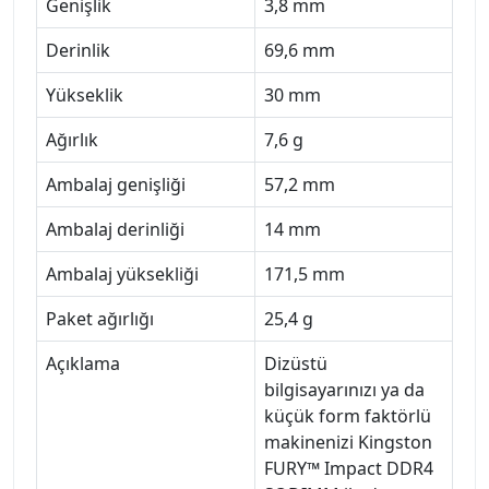
Genişlik
3,8 mm
Derinlik
69,6 mm
Yükseklik
30 mm
Ağırlık
7,6 g
Ambalaj genişliği
57,2 mm
Ambalaj derinliği
14 mm
Ambalaj yüksekliği
171,5 mm
Paket ağırlığı
25,4 g
Açıklama
Dizüstü
bilgisayarınızı ya da
küçük form faktörlü
makinenizi Kingston
FURY™ Impact DDR4