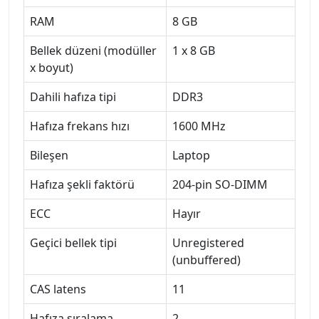
RAM
8 GB
Bellek düzeni (modüller
1 x 8 GB
x boyut)
Dahili hafıza tipi
DDR3
Hafıza frekans hızı
1600 MHz
Bileşen
Laptop
Hafıza şekli faktörü
204-pin SO-DIMM
ECC
Hayır
Geçici bellek tipi
Unregistered
(unbuffered)
CAS latens
11
Hafıza sıralama
2