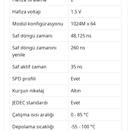
Hafıza voltajı
1.5 V
Modül konfigürasyonu
1024M x 64
Saf döngü zamanı
48,125 ns
Saf döngü zamanını
260 ns
yenile
Saf aktif zaman
35 ns
SPD profili
Evet
Kurşun nikelaj
Altın
JEDEC standardı
Evet
Çalışma ısısı aralığı
0 - 85 °C
Depolama sıcaklığı
-55 - 100 °C