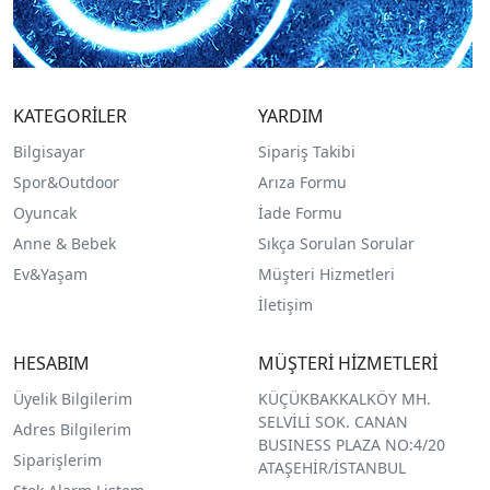
KATEGORİLER
YARDIM
Bilgisayar
Sipariş Takibi
Spor&Outdoor
Arıza Formu
O
yuncak
İade Formu
Anne & Bebek
Sıkça Sorulan Sorular
Ev&Yaşam
Müşteri Hizmetleri
İletişim
HESABIM
MÜŞTERİ HİZMETLERİ
Üyelik Bilgilerim
KÜÇÜKBAKKALKÖY MH.
SELVİLİ SOK. CANAN
Adres Bilgilerim
BUSINESS PLAZA NO:4/20
Siparişlerim
ATAŞEHİR/İSTANBUL