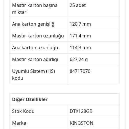
Mastır karton başına
25 adet
miktar
Ana karton genişliği
120,7 mm
Mastır karton uzunluğu
171,4 mm
Ana karton uzunluğu
114,3 mm
Mastır karton ağırlığı
627,24 g
Uyumlu Sistem (HS)
84717070
kodu
Diğer Özellikler
Stok Kodu
DTX128GB
Marka
KINGSTON