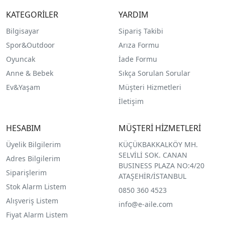
KATEGORİLER
YARDIM
Bilgisayar
Sipariş Takibi
Spor&Outdoor
Arıza Formu
O
yuncak
İade Formu
Anne & Bebek
Sıkça Sorulan Sorular
Ev&Yaşam
Müşteri Hizmetleri
İletişim
HESABIM
MÜŞTERİ HİZMETLERİ
Üyelik Bilgilerim
KÜÇÜKBAKKALKÖY MH.
SELVİLİ SOK. CANAN
Adres Bilgilerim
BUSINESS PLAZA NO:4/20
Siparişlerim
ATAŞEHİR/İSTANBUL
Stok Alarm Listem
0850 360 4523
Alışveriş Listem
info@e-aile.com
Fiyat Alarm Listem