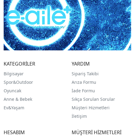
KATEGORİLER
YARDIM
Bilgisayar
Sipariş Takibi
Spor&Outdoor
Arıza Formu
O
yuncak
İade Formu
Anne & Bebek
Sıkça Sorulan Sorular
Ev&Yaşam
Müşteri Hizmetleri
İletişim
HESABIM
MÜŞTERİ HİZMETLERİ