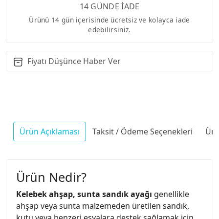
14 GÜNDE İADE
Ürünü 14 gün içerisinde ücretsiz ve kolayca iade
edebilirsiniz.
Fiyatı Düşünce Haber Ver
Ürün Açıklaması
Taksit / Ödeme Seçenekleri
Ürü
Ürün Nedir?
Kelebek ahşap, sunta sandık ayağı
genellikle
ahşap veya sunta malzemeden üretilen sandık,
kutu veya benzeri eşyalara destek sağlamak için