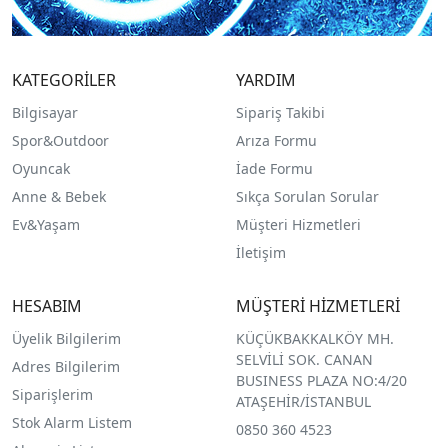
KATEGORİLER
YARDIM
Bilgisayar
Sipariş Takibi
Spor&Outdoor
Arıza Formu
O
yuncak
İade Formu
Anne & Bebek
Sıkça Sorulan Sorular
Ev&Yaşam
Müşteri Hizmetleri
İletişim
HESABIM
MÜŞTERİ HİZMETLERİ
Üyelik Bilgilerim
KÜÇÜKBAKKALKÖY MH.
SELVİLİ SOK. CANAN
Adres Bilgilerim
BUSINESS PLAZA NO:4/20
Siparişlerim
ATAŞEHİR/İSTANBUL
Stok Alarm Listem
0850 360 4523