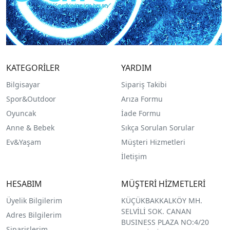
KATEGORİLER
YARDIM
Bilgisayar
Sipariş Takibi
Spor&Outdoor
Arıza Formu
O
yuncak
İade Formu
Anne & Bebek
Sıkça Sorulan Sorular
Ev&Yaşam
Müşteri Hizmetleri
İletişim
HESABIM
MÜŞTERİ HİZMETLERİ
Üyelik Bilgilerim
KÜÇÜKBAKKALKÖY MH.
SELVİLİ SOK. CANAN
Adres Bilgilerim
BUSINESS PLAZA NO:4/20
Siparişlerim