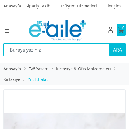
Anasayfa
Sipariş Takibi
Müşteri Hizmetleri
İletişim
0
ARA
Anasayfa
Ev&Yaşam
Kırtasiye & Ofis Malzemeleri
Kırtasiye
Ynt İthalat