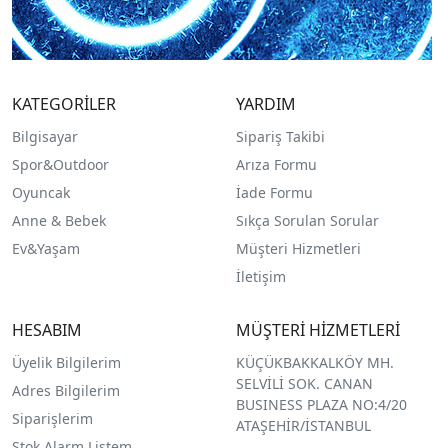
KATEGORİLER
YARDIM
Bilgisayar
Sipariş Takibi
Spor&Outdoor
Arıza Formu
O
yuncak
İade Formu
Anne & Bebek
Sıkça Sorulan Sorular
Ev&Yaşam
Müşteri Hizmetleri
İletişim
HESABIM
MÜŞTERİ HİZMETLERİ
Üyelik Bilgilerim
KÜÇÜKBAKKALKÖY MH.
SELVİLİ SOK. CANAN
Adres Bilgilerim
BUSINESS PLAZA NO:4/20
Siparişlerim
ATAŞEHİR/İSTANBUL
Stok Alarm Listem