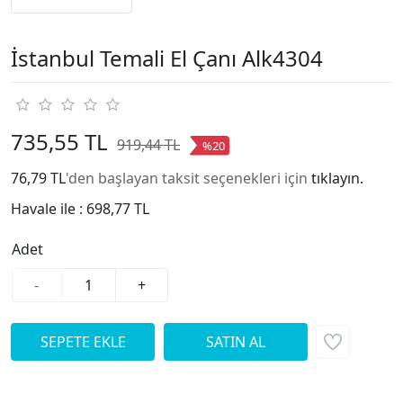
İstanbul Temali El Çanı Alk4304
735,55 TL
919,44 TL
%20
76,79 TL
'den başlayan taksit seçenekleri için
tıklayın.
Havale ile :
698,77 TL
Adet
-
+