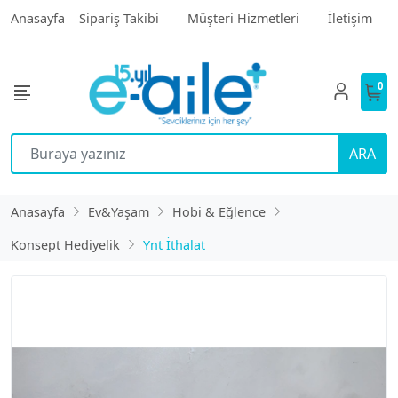
Anasayfa
Sipariş Takibi
Müşteri Hizmetleri
İletişim
0
ARA
Anasayfa
Ev&Yaşam
Hobi & Eğlence
Konsept Hediyelik
Ynt İthalat