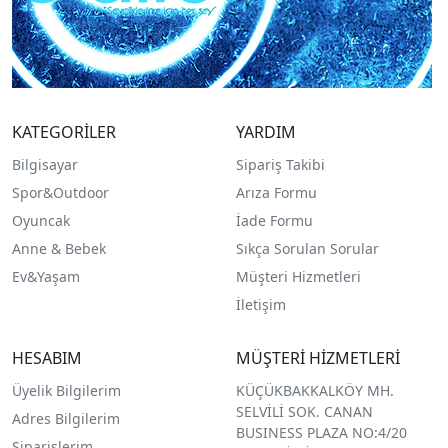
KATEGORİLER
YARDIM
Bilgisayar
Sipariş Takibi
Spor&Outdoor
Arıza Formu
O
yuncak
İade Formu
Anne & Bebek
Sıkça Sorulan Sorular
Ev&Yaşam
Müşteri Hizmetleri
İletişim
HESABIM
MÜŞTERİ HİZMETLERİ
Üyelik Bilgilerim
KÜÇÜKBAKKALKÖY MH.
SELVİLİ SOK. CANAN
Adres Bilgilerim
BUSINESS PLAZA NO:4/20
Siparişlerim