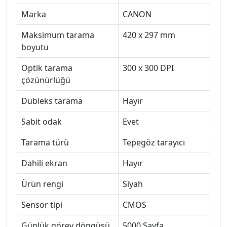
Marka
CANON
Maksimum tarama
420 x 297 mm
boyutu
Optik tarama
300 x 300 DPI
çözünürlüğü
Dubleks tarama
Hayır
Sabit odak
Evet
Tarama türü
Tepegöz tarayıcı
Dahili ekran
Hayır
Ürün rengi
Siyah
Sensör tipi
CMOS
Günlük görev döngüsü
5000 Sayfa