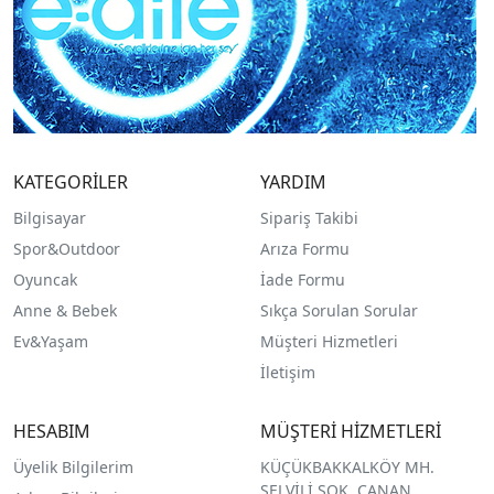
KATEGORİLER
YARDIM
Bilgisayar
Sipariş Takibi
Spor&Outdoor
Arıza Formu
O
yuncak
İade Formu
Anne & Bebek
Sıkça Sorulan Sorular
Ev&Yaşam
Müşteri Hizmetleri
İletişim
HESABIM
MÜŞTERİ HİZMETLERİ
Üyelik Bilgilerim
KÜÇÜKBAKKALKÖY MH.
SELVİLİ SOK. CANAN