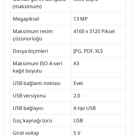
(maksimum)
Megapiksel
13 MP
Maksimum resim
4160 x 3120 Piksel
çözünürlüğü
Dosya biçimleri
JPG, PDF, XLS
Maksimum ISO A-seri
A3
kağıt boyutu
USB bağlantı noktası
Evet
USB versiyonu
2.0
USB bağlayıcı
A tipi USB
Güç kaynağı türü
USB
Girdi voltajı
5 V