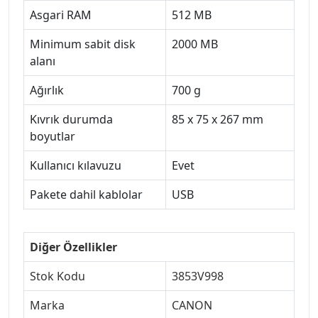
Asgari RAM
512 MB
Minimum sabit disk
2000 MB
alanı
Ağırlık
700 g
Kıvrık durumda
85 x 75 x 267 mm
boyutlar
Kullanıcı kılavuzu
Evet
Pakete dahil kablolar
USB
Diğer Özellikler
Stok Kodu
3853V998
Marka
CANON