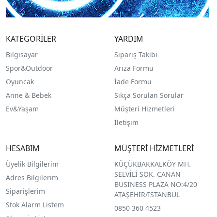
KATEGORİLER
YARDIM
Bilgisayar
Sipariş Takibi
Spor&Outdoor
Arıza Formu
O
yuncak
İade Formu
Anne & Bebek
Sıkça Sorulan Sorular
Ev&Yaşam
Müşteri Hizmetleri
İletişim
HESABIM
MÜŞTERİ HİZMETLERİ
Üyelik Bilgilerim
KÜÇÜKBAKKALKÖY MH.
SELVİLİ SOK. CANAN
Adres Bilgilerim
BUSINESS PLAZA NO:4/20
Siparişlerim
ATAŞEHİR/İSTANBUL
Stok Alarm Listem
0850 360 4523