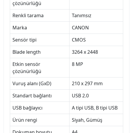
çözünürlüğü
Renkli tarama
Tanımsız
Marka
CANON
Sensör tipi
CMOS
Blade length
3264 x 2448
Etkin sensör
8 MP
çözünürlüğü
Vuruş alanı (GxD)
210 x 297 mm
Standart bağlantı
USB 2.0
USB bağlayıcı
A tipi USB, B tipi USB
Ürün rengi
Siyah, Gümüş
Dokuman boyutu
A4