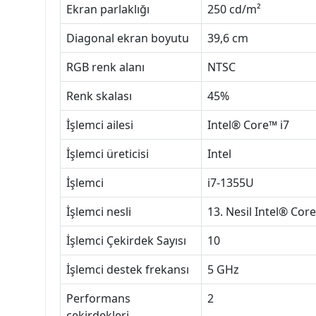
Ekran parlaklığı
250 cd/m²
Diagonal ekran boyutu
39,6 cm
RGB renk alanı
NTSC
Renk skalası
45%
İşlemci ailesi
Intel® Core™ i7
İşlemci üreticisi
Intel
İşlemci
i7-1355U
İşlemci nesli
13. Nesil Intel® Core
İşlemci Çekirdek Sayısı
10
İşlemci destek frekansı
5 GHz
Performans
2
çekirdekleri