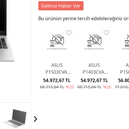
Gelince Haber Ver
Bu ürünün yerine tercih edebileceğiniz ür
ASUS
ASUS
A
P1503CVA-
P1403CVA-
P15
I58512G0D
I58512G0D
I516
54.972,67 TL
54.972,67 TL
56.8
15.6" FHD,
14" FHD,
15.
68.715,84 TL
%20
68.715,84 TL
%20
71.010,
Intel® Core™
Intel® Core™
Inte
i5-13420H
i5-13420H
i5-
Processor 2.1
Processor 2.1
Proce
GHz (12MB
GHz (12MB
GHz
Cache, up to
Cache, up to
Cach
4.6 GHz, 8
4.6 GHz, 8
4.6