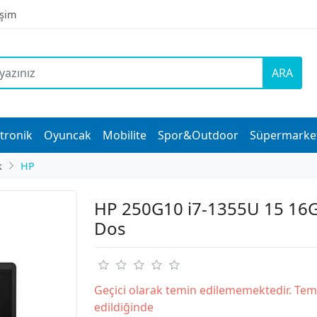
işim
ARA
tronik
Oyuncak
Mobilite
Spor&Outdoor
Süpermarke
k
HP
HP 250G10 i7-1355U 15 16
Dos
Geçici olarak temin edilememektedir. Tem
edildiğinde