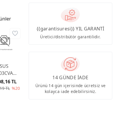
ünler
{{garantisuresi}} YIL GARANTİ
Üretici/distribütör garantilidir.
SUS
03CVA-
14 GÜNDE İADE
512G0D
08,16 TL
Ürünü 14 gün içerisinde ücretsiz ve
6" FHD,
19 TL
%20
kolayca iade edebilirsiniz.
l® Core™
13420H
ssor 2.1
 (12MB
e, up to
 GHz, 8