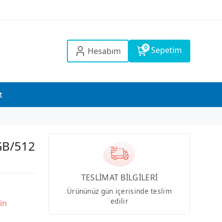
0
Sepetim
Hesabım
t
GB/512
TESLİMAT BİLGİLERİ
Ürününüz gün içerisinde teslim
edilir
in