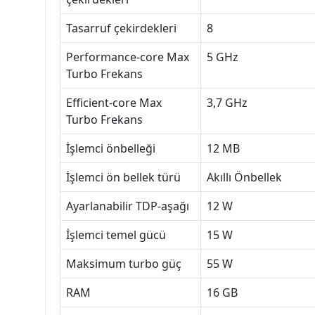
Tasarruf çekirdekleri
8
Performance-core Max
5 GHz
Turbo Frekans
Efficient-core Max
3,7 GHz
Turbo Frekans
İşlemci önbelleği
12 MB
İşlemci ön bellek türü
Akıllı Önbellek
Ayarlanabilir TDP-aşağı
12 W
İşlemci temel gücü
15 W
Maksimum turbo güç
55 W
RAM
16 GB