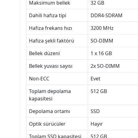
Maksimum bellek
32 GB
Dahili hafıza tipi
DDR4-SDRAM
Hafıza frekans hızı
3200 MHz
Hafıza şekli faktörü
SO-DIMM
Bellek düzeni
1 x 16 GB
Bellek yuvası sayısı
2x SO-DIMM
Non-ECC
Evet
Toplam depolama
512 GB
kapasitesi
Depolama ortamı
SSD
Optik sürücüler
Hayır
Toplam SSD kapasitesi
512 GB