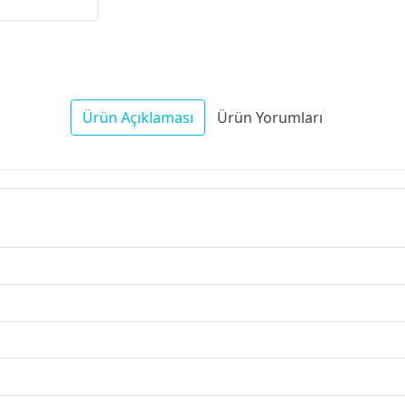
cores, 12
cores, 12
cor
Threads),
Threads),
Thr
8GB DD
8GB DDR5
1
Ürün Açıklaması
Ürün Yorumları