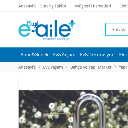
Anasayfa
Sipariş Takibi
Müşteri Hizmetleri
İlet
Anne&Bebek
Ev&Yaşam
Ev&Dekorasyon
Elek
Anasayfa
Ev&Yaşam
Bahçe ve Yapı Market
Yapı