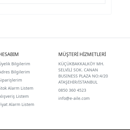
HESABIM
MÜŞTERİ HİZMETLERİ
Üyelik Bilgilerim
KÜÇÜKBAKKALKÖY MH.
SELVİLİ SOK. CANAN
Adres Bilgilerim
BUSINESS PLAZA NO:4/20
Siparişlerim
ATAŞEHİR/İSTANBUL
Stok Alarm Listem
0850 360 4523
Alışveriş Listem
info@e-aile.com
Fiyat Alarm Listem