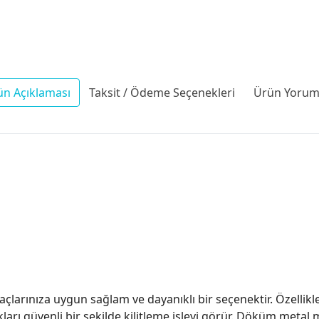
ün Açıklaması
Taksit / Ödeme Seçenekleri
Ürün Yoruml
açlarınıza uygun sağlam ve dayanıklı bir seçenektir. Özellik
lıkları güvenli bir şekilde kilitleme işlevi görür. Döküm meta