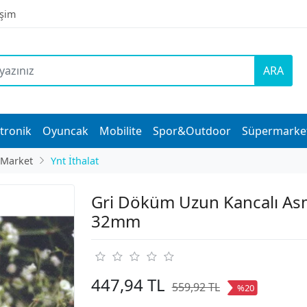
işim
ARA
tronik
Oyuncak
Mobilite
Spor&Outdoor
Süpermarke
 Market
Ynt İthalat
Gri Döküm Uzun Kancalı Asm
32mm
447,94 TL
559,92 TL
%20