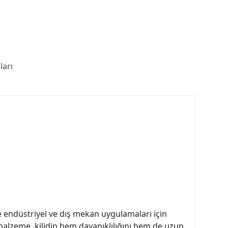
arı
le endüstriyel ve dış mekan uygulamaları için
l malzeme, kilidin hem dayanıklılığını hem de uzun