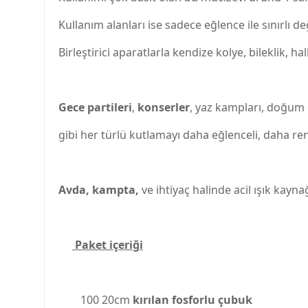
Kullanım alanları ise sadece eğlence ile sınırlı de
Birleştirici aparatlarla kendize kolye, bileklik, ha
Gece partileri
,
konserler
, yaz kampları, doğum g
gibi her türlü kutlamayı daha eğlenceli, daha renk
Avda, kampta,
ve ihtiyaç halinde acil ışık kaynağ
Paket içeriği
100 20cm
kırılan fosforlu çubuk