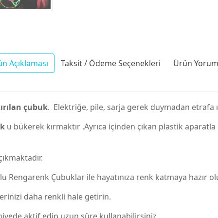
ün Açıklaması
Taksit / Ödeme Seçenekleri
Ürün Yoruml
kırılan çubuk
. Elektriğe, pile, sarja gerek duymadan etrafa ı
uk
u bükerek kırmaktır .Ayrıca içinden çıkan plastik aparatla ç
çıkmaktadır.
rlu Rengarenk Çubuklar ile hayatınıza renk katmaya hazır ol
erinizi daha renkli hale getirin.
iyede aktif edip uzun süre kullanabilirsiniz.