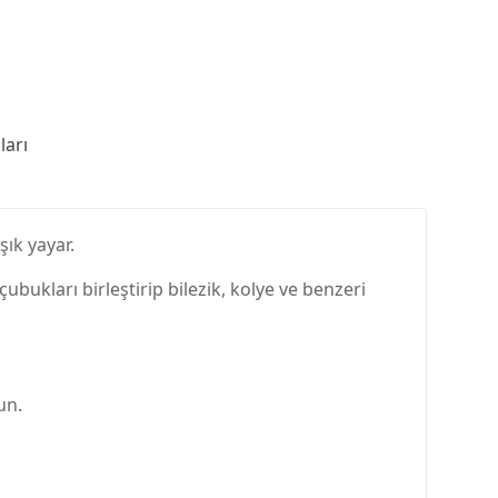
arı
şık yayar.
ubukları birleştirip bilezik, kolye ve benzeri
un.