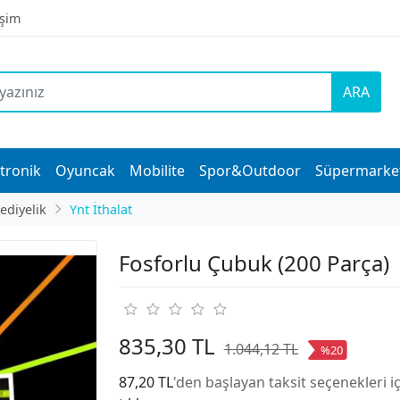
işim
ARA
tronik
Oyuncak
Mobilite
Spor&Outdoor
Süpermarke
ediyelik
Ynt İthalat
Fosforlu Çubuk (200 Parça)
835,30 TL
1.044,12 TL
%20
87,20 TL
'den başlayan taksit seçenekleri i