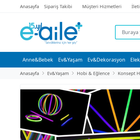
Anasayfa
Sipariş Takibi
Müşteri Hizmetleri
İlet
Anne&Bebek
Ev&Yaşam
Ev&Dekorasyon
Elek
Anasayfa
Ev&Yaşam
Hobi & Eğlence
Konsept H