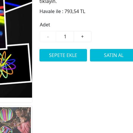
tıklayın.
Havale ile :
793,54 TL
Adet
-
+