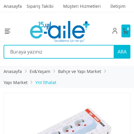
Anasayfa
Sipariş Takibi
Müşteri Hizmetleri
İletişim
0
ARA
Anasayfa
Ev&Yaşam
Bahçe ve Yapı Market
Yapı Market
Ynt İthalat