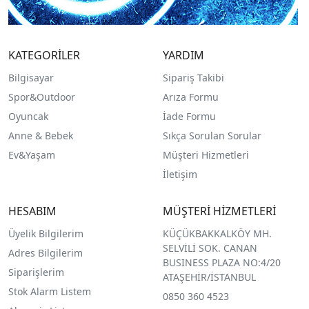
KATEGORİLER
YARDIM
Bilgisayar
Sipariş Takibi
Spor&Outdoor
Arıza Formu
O
yuncak
İade Formu
Anne & Bebek
Sıkça Sorulan Sorular
Ev&Yaşam
Müşteri Hizmetleri
İletişim
HESABIM
MÜŞTERİ HİZMETLERİ
Üyelik Bilgilerim
KÜÇÜKBAKKALKÖY MH.
SELVİLİ SOK. CANAN
Adres Bilgilerim
BUSINESS PLAZA NO:4/20
Siparişlerim
ATAŞEHİR/İSTANBUL
Stok Alarm Listem
0850 360 4523