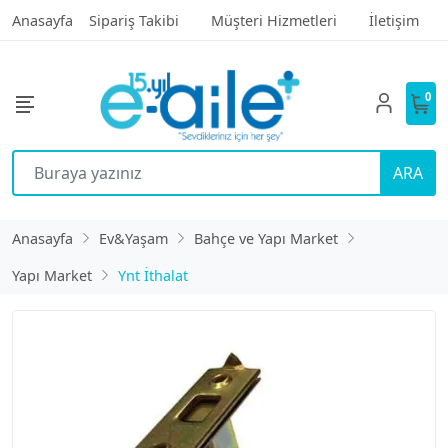
Anasayfa
Sipariş Takibi
Müşteri Hizmetleri
İletişim
0
ARA
Anasayfa
Ev&Yaşam
Bahçe ve Yapı Market
Yapı Market
Ynt İthalat