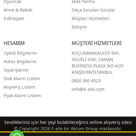
O
yuncak
İade Formu
Anne & Bebek
Sıkça Sorulan Sorular
Ev&Yaşam
Müşteri Hizmetleri
İletişim
HESABIM
MÜŞTERİ HİZMETLERİ
Üyelik Bilgilerim
KÜÇÜKBAKKALKÖY MH.
SELVİLİ SOK. CANAN
Adres Bilgilerim
BUSINESS PLAZA NO:4/20
Siparişlerim
ATAŞEHİR/İSTANBUL
Stok Alarm Listem
0850 360 4523
Alışveriş Listem
info@e-aile.com
Fiyat Alarm Listem
Sevdikleriniz için her şeyi bulabileceğiniz online alışveriş sitesi
© Copyright 2026 E-aile bir Akcom Group markasıdır.