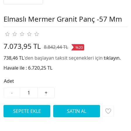
Elmaslı Mermer Granit Panç -57 Mm
7.073,95 TL
8.842,44 TL
%20
738,46 TL
'den başlayan taksit seçenekleri için
tıklayın.
Havale ile :
6.720,25 TL
Adet
-
+