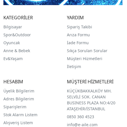
KATEGORİLER
YARDIM
Bilgisayar
Sipariş Takibi
Spor&Outdoor
Arıza Formu
O
yuncak
İade Formu
Anne & Bebek
Sıkça Sorulan Sorular
Ev&Yaşam
Müşteri Hizmetleri
İletişim
HESABIM
MÜŞTERİ HİZMETLERİ
Üyelik Bilgilerim
KÜÇÜKBAKKALKÖY MH.
SELVİLİ SOK. CANAN
Adres Bilgilerim
BUSINESS PLAZA NO:4/20
Siparişlerim
ATAŞEHİR/İSTANBUL
Stok Alarm Listem
0850 360 4523
Alışveriş Listem
info@e-aile.com