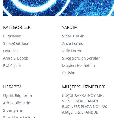
KATEGORİLER
YARDIM
Bilgisayar
Sipariş Takibi
Spor&Outdoor
Arıza Formu
O
yuncak
İade Formu
Anne & Bebek
Sıkça Sorulan Sorular
Ev&Yaşam
Müşteri Hizmetleri
İletişim
HESABIM
MÜŞTERİ HİZMETLERİ
Üyelik Bilgilerim
KÜÇÜKBAKKALKÖY MH.
SELVİLİ SOK. CANAN
Adres Bilgilerim
BUSINESS PLAZA NO:4/20
Siparişlerim
ATAŞEHİR/İSTANBUL
Stok Alarm Listem