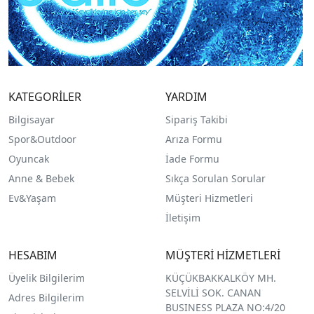
KATEGORİLER
YARDIM
Bilgisayar
Sipariş Takibi
Spor&Outdoor
Arıza Formu
O
yuncak
İade Formu
Anne & Bebek
Sıkça Sorulan Sorular
Ev&Yaşam
Müşteri Hizmetleri
İletişim
HESABIM
MÜŞTERİ HİZMETLERİ
Üyelik Bilgilerim
KÜÇÜKBAKKALKÖY MH.
SELVİLİ SOK. CANAN
Adres Bilgilerim
BUSINESS PLAZA NO:4/20