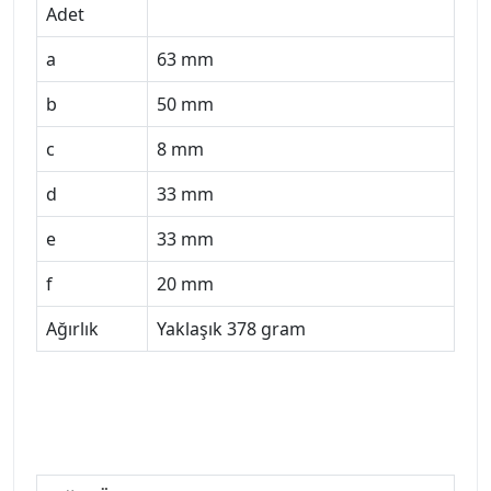
Adet
a
63 mm
b
50 mm
c
8 mm
d
33 mm
e
33 mm
f
20 mm
Ağırlık
Yaklaşık 378 gram