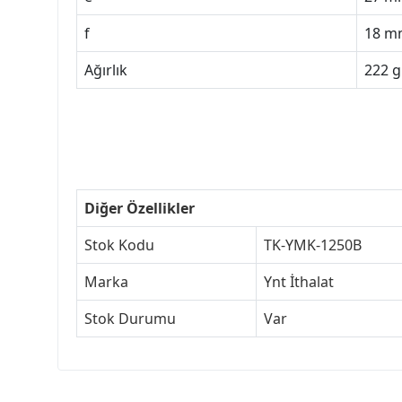
f
18 m
Ağırlık
222 g
Diğer Özellikler
Stok Kodu
TK-YMK-1250B
Marka
Ynt İthalat
Stok Durumu
Var