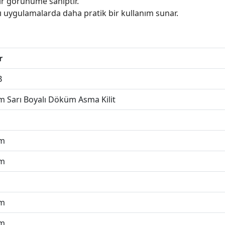
bir görünüme sahiptir.
 uygulamalarda daha pratik bir kullanım sunar.
r
B
 Sarı Boyalı Döküm Asma Kilit
m
m
m
m
m