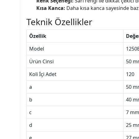
Renk Seçeneği:
Sarı rengi ile dikkat çekici 
Kısa Kanca:
Daha kısa kanca sayesinde bazı
Teknik Özellikler
Özellik
Değe
Model
1250
Ürün Cinsi
50 mm
Koli İçi Adet
120
a
50 m
b
40 m
c
7 m
d
25 m
e
27 m