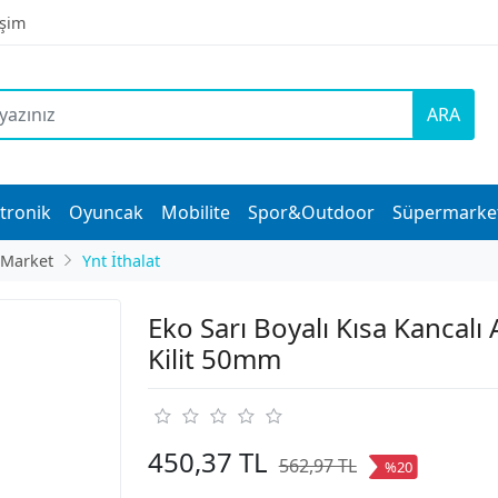
işim
ARA
tronik
Oyuncak
Mobilite
Spor&Outdoor
Süpermarke
 Market
Ynt İthalat
Eko Sarı Boyalı Kısa Kancalı
Kilit 50mm
450,37 TL
562,97 TL
%20