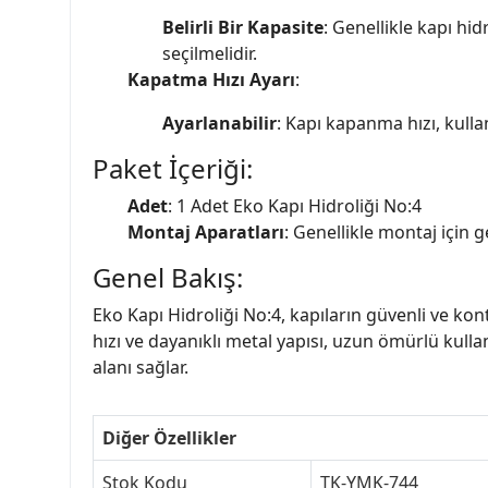
Belirli Bir Kapasite
: Genellikle kapı hid
seçilmelidir.
Kapatma Hızı Ayarı
:
Ayarlanabilir
: Kapı kapanma hızı, kulla
Paket İçeriği:
Adet
: 1 Adet Eko Kapı Hidroliği No:4
Montaj Aparatları
: Genellikle montaj için ge
Genel Bakış:
Eko Kapı Hidroliği No:4, kapıların güvenli ve ko
hızı ve dayanıklı metal yapısı, uzun ömürlü kull
alanı sağlar.
Diğer Özellikler
Stok Kodu
TK-YMK-744