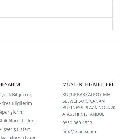
HESABIM
MÜŞTERİ HİZMETLERİ
Üyelik Bilgilerim
KÜÇÜKBAKKALKÖY MH.
SELVİLİ SOK. CANAN
Adres Bilgilerim
BUSINESS PLAZA NO:4/20
Siparişlerim
ATAŞEHİR/İSTANBUL
Stok Alarm Listem
0850 360 4523
Alışveriş Listem
info@e-aile.com
Fiyat Alarm Listem