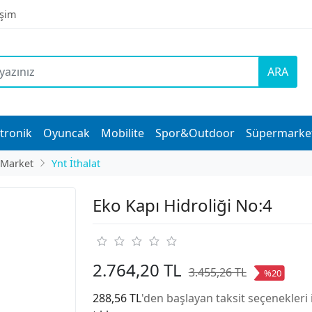
işim
ARA
tronik
Oyuncak
Mobilite
Spor&Outdoor
Süpermarke
 Market
Ynt İthalat
Eko Kapı Hidroliği No:4
2.764,20 TL
3.455,26 TL
%20
288,56 TL
'den başlayan taksit seçenekleri 