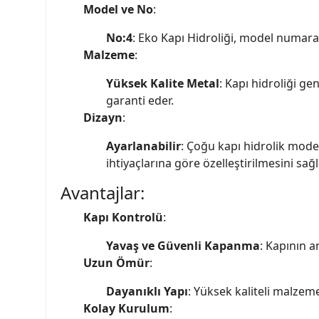
Model ve No
:
No:4
: Eko Kapı Hidroliği, model numarası
Malzeme
:
Yüksek Kalite Metal
: Kapı hidroliği g
garanti eder.
Dizayn
:
Ayarlanabilir
: Çoğu kapı hidrolik model
ihtiyaçlarına göre özelleştirilmesini sağl
Avantajlar:
Kapı Kontrolü
:
Yavaş ve Güvenli Kapanma
: Kapının 
Uzun Ömür
:
Dayanıklı Yapı
: Yüksek kaliteli malzeme
Kolay Kurulum
: