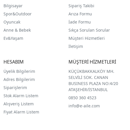
Bilgisayar
Sipariş Takibi
Spor&Outdoor
Arıza Formu
O
yuncak
İade Formu
Anne & Bebek
Sıkça Sorulan Sorular
Ev&Yaşam
Müşteri Hizmetleri
İletişim
HESABIM
MÜŞTERİ HİZMETLERİ
Üyelik Bilgilerim
KÜÇÜKBAKKALKÖY MH.
SELVİLİ SOK. CANAN
Adres Bilgilerim
BUSINESS PLAZA NO:4/20
Siparişlerim
ATAŞEHİR/İSTANBUL
Stok Alarm Listem
0850 360 4523
Alışveriş Listem
info@e-aile.com
Fiyat Alarm Listem