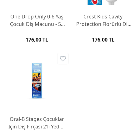
One Drop Only 0-6 Yaş
Crest Kids Cavity
Çocuk Diş Macunu - 50
Protection Florürlü Diş
ml
Macunu 130 gr
176,00 TL
176,00 TL
Oral-B Stages Çocuklar
İçin Diş Fırçası 2'li Yedek
Başlığı Incredibles