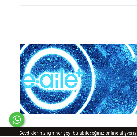
Sevdikleriniz için her şeyi bulabileceğiniz online alışver