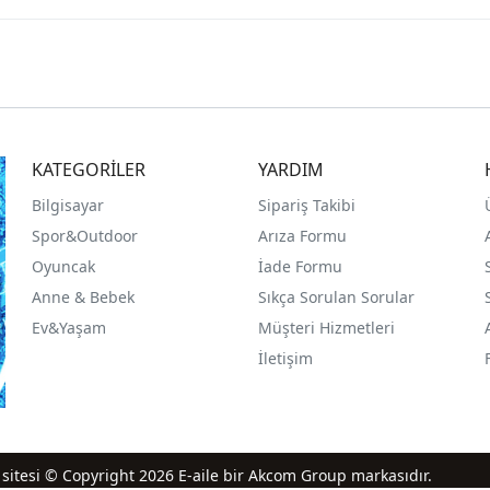
KATEGORİLER
YARDIM
Bilgisayar
Sipariş Takibi
Spor&Outdoor
Arıza Formu
O
yuncak
İade Formu
Anne & Bebek
Sıkça Sorulan Sorular
Ev&Yaşam
Müşteri Hizmetleri
İletişim
iş sitesi © Copyright 2026 E-aile bir Akcom Group markasıdır.