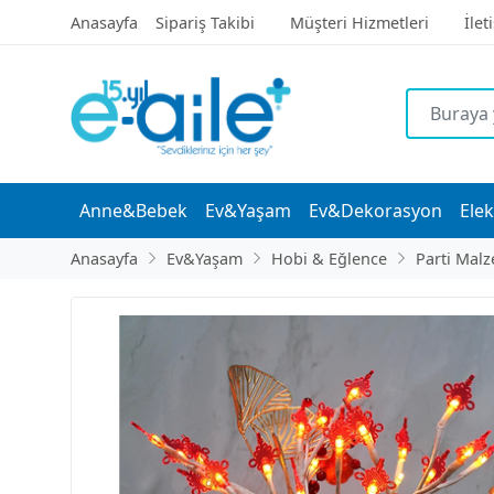
Anasayfa
Sipariş Takibi
Müşteri Hizmetleri
İlet
Anne&Bebek
Ev&Yaşam
Ev&Dekorasyon
Elek
Anasayfa
Ev&Yaşam
Hobi & Eğlence
Parti Malz