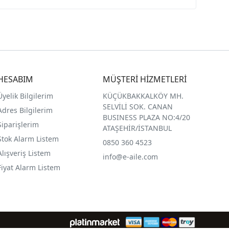
HESABIM
MÜŞTERİ HİZMETLERİ
Üyelik Bilgilerim
KÜÇÜKBAKKALKÖY MH.
SELVİLİ SOK. CANAN
Adres Bilgilerim
BUSINESS PLAZA NO:4/20
Siparişlerim
ATAŞEHİR/İSTANBUL
Stok Alarm Listem
0850 360 4523
Alışveriş Listem
info@e-aile.com
Fiyat Alarm Listem