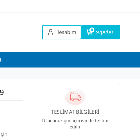
0
Sepetim
Hesabım
t
29
TESLİMAT BİLGİLERİ
Ürününüz gün içerisinde teslim
edilir
için