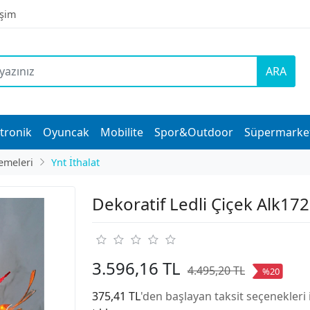
işim
ARA
tronik
Oyuncak
Mobilite
Spor&Outdoor
Süpermarke
emeleri
Ynt İthalat
Dekoratif Ledli Çiçek Alk17
3.596,16 TL
4.495,20 TL
%20
375,41 TL
'den başlayan taksit seçenekleri 