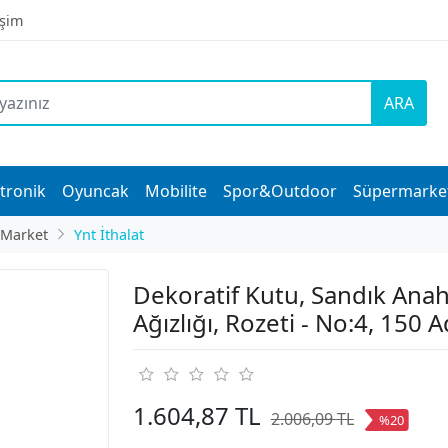
işim
ARA
tronik
Oyuncak
Mobilite
Spor&Outdoor
Süpermarke
 Market
Ynt İthalat
Dekoratif Kutu, Sandık Anah
Ağızlığı, Rozeti - No:4, 150 
1.604,87 TL
2.006,09 TL
%20