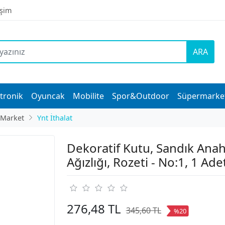
işim
ARA
tronik
Oyuncak
Mobilite
Spor&Outdoor
Süpermarke
 Market
Ynt İthalat
Dekoratif Kutu, Sandık Anah
Ağızlığı, Rozeti - No:1, 1 Ade
276,48 TL
345,60 TL
%20