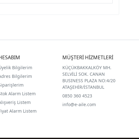
HESABIM
MÜŞTERİ HİZMETLERİ
Üyelik Bilgilerim
KÜÇÜKBAKKALKÖY MH.
SELVİLİ SOK. CANAN
Adres Bilgilerim
BUSINESS PLAZA NO:4/20
Siparişlerim
ATAŞEHİR/İSTANBUL
Stok Alarm Listem
0850 360 4523
Alışveriş Listem
info@e-aile.com
Fiyat Alarm Listem