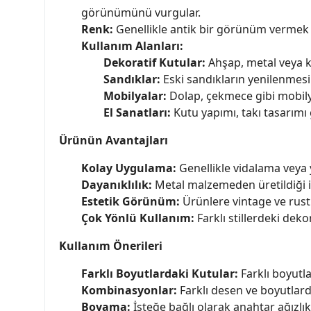
görünümünü vurgular.
Renk:
Genellikle antik bir görünüm vermek iç
Kullanım Alanları:
Dekoratif Kutular:
Ahşap, metal veya k
Sandıklar:
Eski sandıkların yenilenmesi 
Mobilyalar:
Dolap, çekmece gibi mobily
El Sanatları:
Kutu yapımı, takı tasarımı 
Ürünün Avantajları
Kolay Uygulama:
Genellikle vidalama veya 
Dayanıklılık:
Metal malzemeden üretildiği 
Estetik Görünüm:
Ürünlere vintage ve rusti
Çok Yönlü Kullanım:
Farklı stillerdeki dek
Kullanım Önerileri
Farklı Boyutlardaki Kutular:
Farklı boyutla
Kombinasyonlar:
Farklı desen ve boyutlard
Boyama:
İsteğe bağlı olarak anahtar ağızlıkl