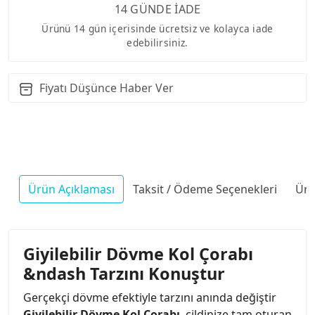
14 GÜNDE İADE
Ürünü 14 gün içerisinde ücretsiz ve kolayca iade
edebilirsiniz.
Fiyatı Düşünce Haber Ver
Ürün Açıklaması
Taksit / Ödeme Seçenekleri
Ürü
Giyilebilir Dövme Kol Çorabı
&ndash Tarzını Konuştur
Gerçekçi dövme efektiyle tarzını anında değiştir
Giyilebilir Dövme Kol Çorabı
, cildinize tam oturan