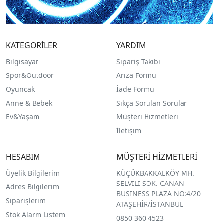
KATEGORİLER
YARDIM
Bilgisayar
Sipariş Takibi
Spor&Outdoor
Arıza Formu
O
yuncak
İade Formu
Anne & Bebek
Sıkça Sorulan Sorular
Ev&Yaşam
Müşteri Hizmetleri
İletişim
HESABIM
MÜŞTERİ HİZMETLERİ
Üyelik Bilgilerim
KÜÇÜKBAKKALKÖY MH.
SELVİLİ SOK. CANAN
Adres Bilgilerim
BUSINESS PLAZA NO:4/20
Siparişlerim
ATAŞEHİR/İSTANBUL
Stok Alarm Listem
0850 360 4523