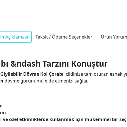
ün Açıklaması
Taksit / Ödeme Seçenekleri
Ürün Yoruml
abı &ndash Tarzını Konuştur
r
Giyilebilir Dövme Kol Çorabı
, cildinize tam oturan esnek y
an
dövme görünümü elde etmenizi sağlar.
r
rım
ti ve özel etkinliklerde kullanmak için mükemmel bir se