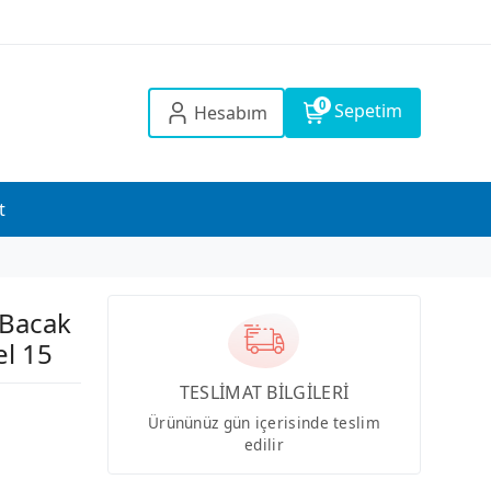
0
Sepetim
Hesabım
t
 Bacak
el 15
TESLİMAT BİLGİLERİ
Ürününüz gün içerisinde teslim
edilir