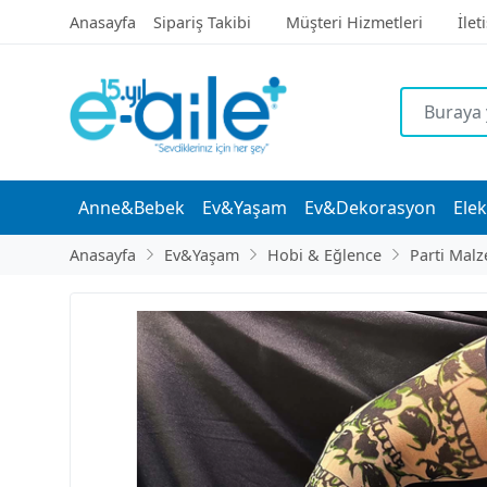
Anasayfa
Sipariş Takibi
Müşteri Hizmetleri
İlet
Anne&Bebek
Ev&Yaşam
Ev&Dekorasyon
Elek
Anasayfa
Ev&Yaşam
Hobi & Eğlence
Parti Malz