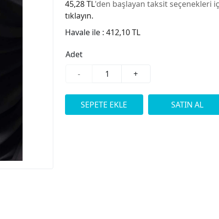
45,28 TL
'den başlayan taksit seçenekleri i
tıklayın.
Havale ile :
412,10 TL
Adet
-
+