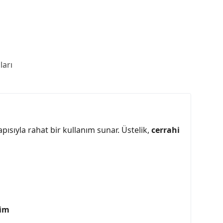
arı
apısıyla rahat bir kullanım sunar. Üstelik,
cerrahi
çim