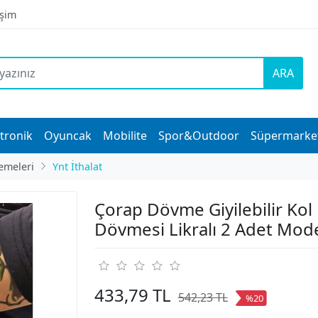
işim
ARA
tronik
Oyuncak
Mobilite
Spor&Outdoor
Süpermarke
emeleri
Ynt İthalat
Çorap Dövme Giyilebilir Kol
Dövmesi Likralı 2 Adet Mod
433,79 TL
542,23 TL
%20