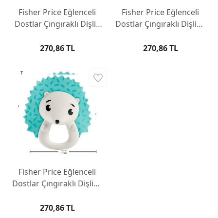
Fisher Price Eğlenceli
Fisher Price Eğlenceli
Dostlar Çıngıraklı Dişlik
Dostlar Çıngıraklı Dişlik -
HJW11-HKD71
Tırtıklı Ceylan HJW11-
HKD68
270,86 TL
270,86 TL
Fisher Price Eğlenceli
Dostlar Çıngıraklı Dişlik -
Kirpi HJW11-HKD72
270,86 TL