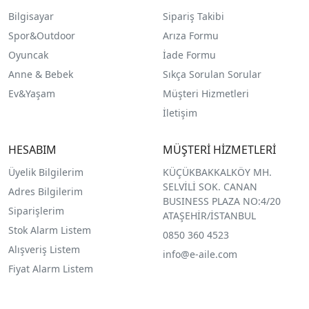
Bilgisayar
Sipariş Takibi
Spor&Outdoor
Arıza Formu
O
yuncak
İade Formu
Anne & Bebek
Sıkça Sorulan Sorular
Ev&Yaşam
Müşteri Hizmetleri
İletişim
HESABIM
MÜŞTERİ HİZMETLERİ
Üyelik Bilgilerim
KÜÇÜKBAKKALKÖY MH.
SELVİLİ SOK. CANAN
Adres Bilgilerim
BUSINESS PLAZA NO:4/20
Siparişlerim
ATAŞEHİR/İSTANBUL
Stok Alarm Listem
0850 360 4523
Alışveriş Listem
info@e-aile.com
Fiyat Alarm Listem