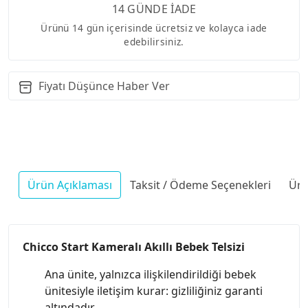
14 GÜNDE İADE
Ürünü 14 gün içerisinde ücretsiz ve kolayca iade
edebilirsiniz.
Fiyatı Düşünce Haber Ver
Ürün Açıklaması
Taksit / Ödeme Seçenekleri
Ürü
Chicco Start Kameralı Akıllı Bebek Telsizi
Ana ünite, yalnızca ilişkilendirildiği bebek
ünitesiyle iletişim kurar: gizliliğiniz garanti
altındadır