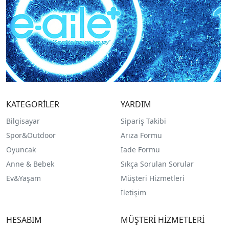
KATEGORİLER
YARDIM
Bilgisayar
Sipariş Takibi
Spor&Outdoor
Arıza Formu
O
yuncak
İade Formu
Anne & Bebek
Sıkça Sorulan Sorular
Ev&Yaşam
Müşteri Hizmetleri
İletişim
HESABIM
MÜŞTERİ HİZMETLERİ